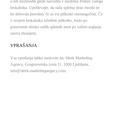
o teh možnostih glejte navodila v razdelku Pomoč vašega
brskalnika. Upoštevajte, da naša spletna stran morda ne
bo delovala pravilno, če so vsi piškotki onemogočeni. Če
v svojem brskalniku izbrišete piškotke, bodo po
ponovnem obisku naših spletnih mest po vašem soglasju
znova shranjeni.
VPRAŠANJA
Vsa vprašanja lahko naslovite na: Sleek Marketing
Agency, Gosposvetska cesta 11, 1000 Ljubljana,
info@sleek-marketingaegncy.com.