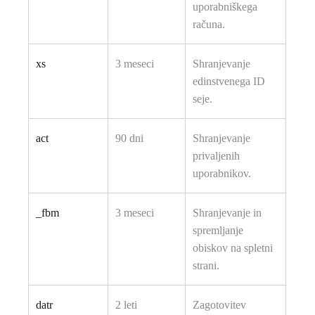
uporabniškega
računa.
xs
3 meseci
Shranjevanje
edinstvenega ID
seje.
act
90 dni
Shranjevanje
privaljenih
uporabnikov.
_fbm
3 meseci
Shranjevanje in
spremljanje
obiskov na spletni
strani.
datr
2 leti
Zagotovitev