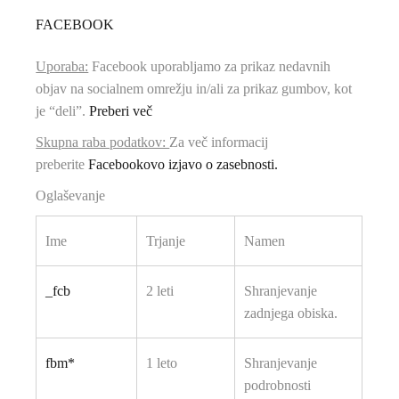
FACEBOOK
Uporaba:
Facebook uporabljamo za prikaz nedavnih
objav na socialnem omrežju in/ali za prikaz gumbov, kot
je “deli”.
Preberi več
Skupna raba podatkov:
Za več informacij
preberite
Facebookovo izjavo o zasebnosti.
Oglaševanje
Ime
Trjanje
Namen
_fcb
2 leti
Shranjevanje
zadnjega obiska.
fbm*
1 leto
Shranjevanje
podrobnosti