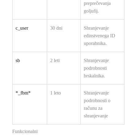
preprečevanja
goljufij.
c_user
30 dni
Shranjevanje
edinstvenega ID
uporabnika.
sb
2 leti
Shranjevanje
podrobnosti
brskalnika.
*_fbm*
1 leto
Shranjevanje
podrobnosti o
računu za
shranjevanje
Funkcionalni