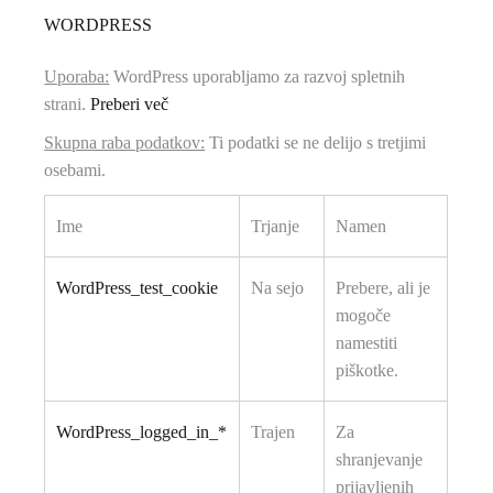
WORDPRESS
Uporaba:
WordPress uporabljamo za razvoj spletnih
strani.
Preberi več
Skupna raba podatkov:
Ti podatki se ne delijo s tretjimi
osebami.
Ime
Trjanje
Namen
WordPress_test_cookie
Na sejo
Prebere, ali je
mogoče
namestiti
piškotke.
WordPress_logged_in_*
Trajen
Za
shranjevanje
prijavljenih