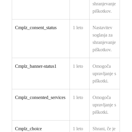
shranjevanje
piškotkov.
Cmplz_consent_status
1 leto
Nastavitev
soglasja za
shranjevanje
piškotkov.
Cmplz_banner-status1
1 leto
Omogoča
upravljanje s
piškotki.
Cmplz_consented_services
1 leto
Omogoča
upravljanje s
piškotki.
Cmplz_choice
1 leto
Shrani, če je