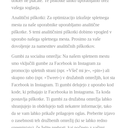
dokler ne plačate. Te piškotke lahko uporabljamo brez
vašega soglasja.
Analitični piškotki
: Za optimizacijo izkušnje spletnega
mesta za naše uporabnike uporabljamo analitične
piškotke. S temi analitičnimi piškotki dobimo vpogled v
uporabo našega spletnega mesta. Prosimo za vaše
dovoljenje za namestitev analitičnih piškotkov.
Gumbi za socialna omrežja
: Na našem spletnem mestu
smo vključili gumbe za Facebook in Instagram za
promocijo spletnih strani (npr. »Všeč mi je«, »pin«) ali
skupno rabo (npr. »Tweet«) v družabnih omrežjih, kot sta
Facebook in Instagram. Ti gumbi delujejo z uporabo kod
kode, ki prihajajo iz Facebooka in Instagrama. Ta koda
postavlja piškotke. Ti gumbi za družabna omrežja lahko
shranjujejo in obdelujejo tudi nekatere informacije, tako
da se vam lahko prikaže prilagojen oglas. Preberite izjavo
o zasebnosti teh družbenih omrežij (ki se lahko redno
spreminjajo), če želite prebrati, kaj počnejo z vašimi