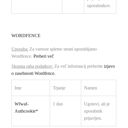
uporabnikov.
WORDFENCE
Uporaba:
Za varnost spletne strani uporabljamo
Wordfence.
Preberi več
Skupna raba podatkov:
Za več informacij preberite
izjavo
o zasebnosti Wordfence.
Ime
Trjanje
Namen
Wfwaf-
1 dan
Ugotovi, ali je
Authcookie*
uporabnik
prijavljen.