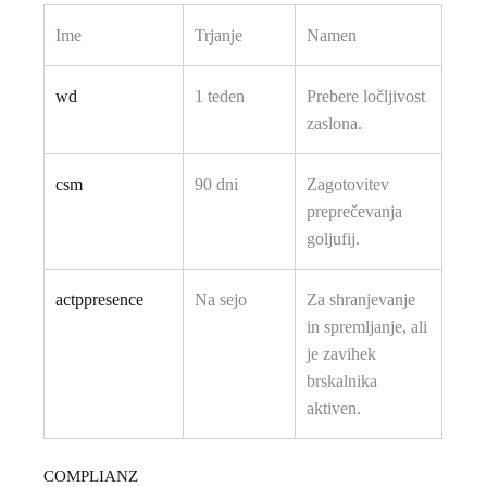
Ime
Trjanje
Namen
wd
1 teden
Prebere ločljivost
zaslona.
csm
90 dni
Zagotovitev
preprečevanja
goljufij.
actppresence
Na sejo
Za shranjevanje
in spremljanje, ali
je zavihek
brskalnika
aktiven.
COMPLIANZ