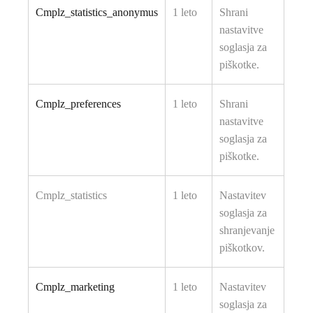
Cmplz_statistics_anonymus
1 leto
Shrani
nastavitve
soglasja za
piškotke.
Cmplz_preferences
1 leto
Shrani
nastavitve
soglasja za
piškotke.
Cmplz_statistics
1 leto
Nastavitev
soglasja za
shranjevanje
piškotkov.
Cmplz_marketing
1 leto
Nastavitev
soglasja za