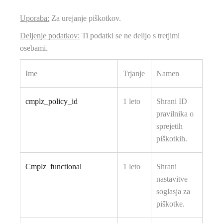
Uporaba:
Za urejanje piškotkov.
Deljenje podatkov:
Ti podatki se ne delijo s tretjimi
osebami.
Ime
Trjanje
Namen
cmplz_policy_id
1 leto
Shrani ID
pravilnika o
sprejetih
piškotkih.
Cmplz_functional
1 leto
Shrani
nastavitve
soglasja za
piškotke.