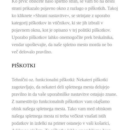
Ko prvič obiščete našo spletno stran, se vam bo na desni
strani prikazalo pojavno okno z razlago o piškotkih. Takoj
ko kliknete »Shrani nastavitve«, se strinjate z uporabo
kategorij piškotkov in vtičnikov, ki ste jih izbrali v
pojavnem oknu, kot je opisano v tej politiki piškotkov.
Uporabo piškotkov lahko onemogočite prek brskalnika,
vendar upoštevajte, da naše spletno mesto morda ne bo
več delovalo pravilno.
PIŠKOTKI
Tehnični oz. funkcionalni piškotki
: Nekateri piškotki
zagotavljajo, da nekateri deli spletnega mesta delujejo
pravilno in da vaše uporabniške nastavitve ostajajo znane.
Z namestitvijo funkcionalnih piškotkov vam olajšamo
obisk našega spletnega mesta. Tako vam med obiskom
našega spletnega mesta ni treba večkrat vnašati istih
podatkov in izdelki na primer ostanejo v vaši košarici,